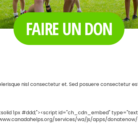
FAIRE UN DON
risque nisl consectetur et. Sed posuere consectetur est 
:solid 1px #ddd;"><script id="ch_cdn_embed" type="text
//www.canadahelps.org/services/wa/js/apps/donatenow/e