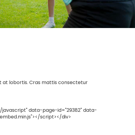
at lobortis. Cras mattis consectetur
/javascript" data-page-id="29382" data-
mbed.min.js"></script></div>