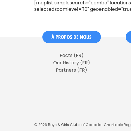
[maplist simplesearch="combo" locationsp
selectedzoomlevel="10" geoenabled="tru
À PROPOS DE NOUS
Facts (FR)
Our History (FR)
Partners (FR)
© 2026 Boys & Girls Clubs of Canada.
Charitable Regi