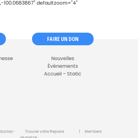
4,-100.0683867" defaultzoom="4"
FAIRE UN DON
unesse
Nouvelles
Évènements
Accueil – Static
tactez-
Trouver votre Repaire
|
Members
jeunesse