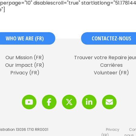
erpage="10" disablescroll="true" startlatlong="51.17814
e"]
WHO WE ARE (FR)
CONTACTEZ-NOUS
Our Mission (FR)
Trouver votre Repaire je
Our Impact (FR)
Carrières
Privacy (FR)
Volunteer (FR)
stration 13036 1710 RR0001
Privacy
Con
(FR)
nous